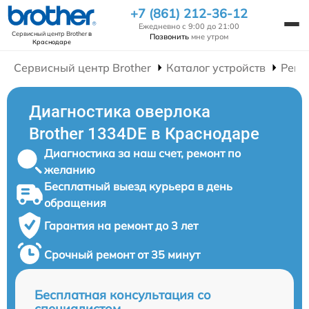
+7 (861) 212-36-12
Ежедневно с 9:00 до 21:00
Сервисный центр Brother
в
Позвонить
мне утром
Краснодаре
Сервисный центр Brother
Каталог устройств
Ремо
Диагностика оверлока
Brother 1334DE в Краснодаре
Диагностика за наш счет, ремонт по
желанию
Бесплатный выезд курьера в день
обращения
Гарантия на ремонт до 3 лет
Срочный ремонт от 35 минут
Бесплатная консультация со
специалистом