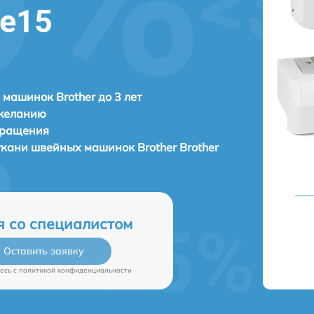
 e15
машинок Brother до 3 лет
 желанию
бращения
ткани швейных машинок
Brother Brother
я со специалистом
Оставить заявку
есь c
политикой конфиденциальности