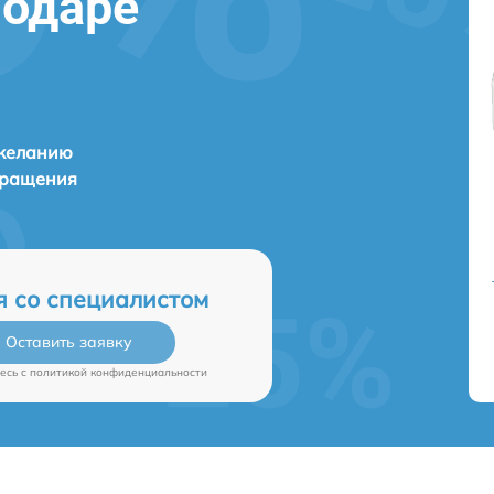
нодаре
 желанию
бращения
я со специалистом
Оставить заявку
есь c
политикой конфиденциальности